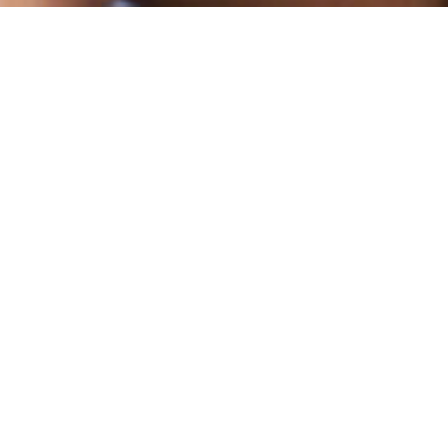
pour votre personnel,
vos clients et votre
entreprise
Le ‘Belgian Chocolate Village’ a
développé des programmes
gourmands clé-sur-porte riches en
surprises.