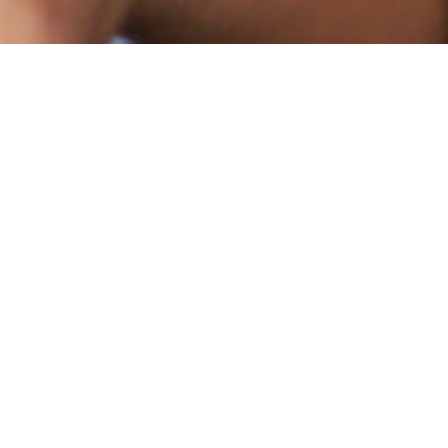
Voor uw medewerkers,
uw klanten
en jouw bedrijf
Het ‘Belgian Chocolate Village’
ontwikkelde verschillende kant-en-
klare formules met tal van
verrassingen voor uw medewerkers,